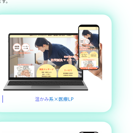
ます。
温かみ
系×医療LP